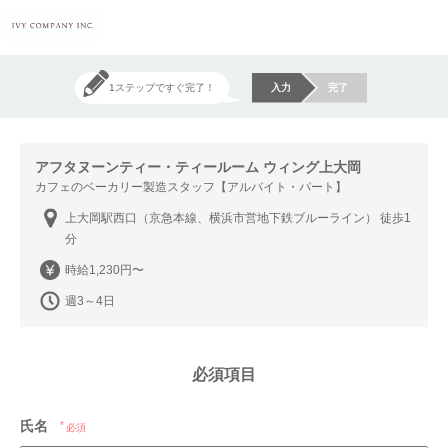
1ステップですぐ完了！
入力
完了
アフタヌーンティー・ティールーム ウィング上大岡
カフェのベーカリー製造スタッフ【アルバイト・パート】
上大岡駅西口（京急本線、横浜市営地下鉄ブルーライン） 徒歩1
分
時給1,230円〜
週3～4日
必須項目
氏名
必須