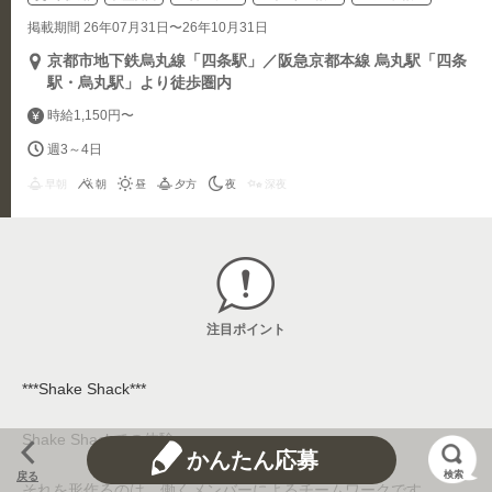
掲載期間 26年07月31日〜26年10月31日
京都市地下鉄烏丸線「四条駅」／阪急京都本線 烏丸駅「四条
駅・烏丸駅」より徒歩圏内
時給1,150円〜
週3～4日
早朝
朝
昼
夕方
夜
深夜
注目ポイント
***Shake Shack***
Shake Shackでの体験。
かんたん応募
検索
戻る
それを形作るのは、働くメンバーによるチームワークです。