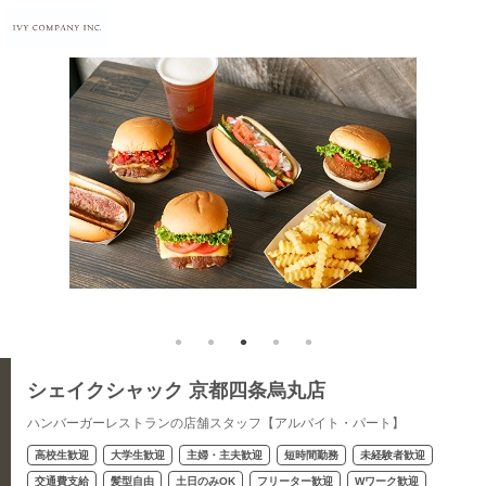
シェイクシャック 京都四条烏丸店
ハンバーガーレストランの店舗スタッフ【アルバイト・パート】
高校生歓迎
大学生歓迎
主婦・主夫歓迎
短時間勤務
未経験者歓迎
交通費支給
髪型自由
土日のみOK
フリーター歓迎
Wワーク歓迎