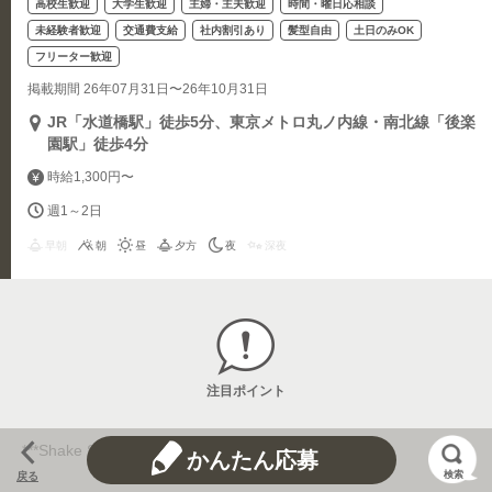
高校生歓迎
大学生歓迎
主婦・主夫歓迎
時間・曜日応相談
未経験者歓迎
交通費支給
社内割引あり
髪型自由
土日のみOK
フリーター歓迎
掲載期間 26年07月31日〜26年10月31日
JR「水道橋駅」徒歩5分、東京メトロ丸ノ内線・南北線「後楽
園駅」徒歩4分
時給1,300円〜
週1～2日
早朝
朝
昼
夕方
夜
深夜
注目ポイント
***Shake Shack***
かんたん応募
検索
戻る