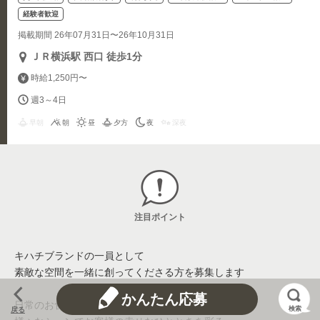
経験者歓迎
掲載期間 26年07月31日〜26年10月31日
ＪＲ横浜駅 西口 徒歩1分
時給1,250円〜
週3～4日
早朝
朝
昼
夕方
夜
深夜
注目ポイント
キハチブランドの一員として
素敵な空間を一緒に創ってくださる方を募集します
かんたん応募
日常のお食事や記念日、パーティーなど、
検索
戻る