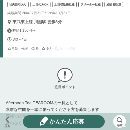
社内割引あり
土日のみOK
土日祝勤務歓迎
フリーター歓迎
経験者歓迎
掲載期間 26年07月31日〜26年10月31日
東武東上線 川越駅 徒歩8分
時給1,150円〜
週3～4日
早朝
朝
昼
夕方
夜
深夜
注目ポイント
Afternoon Tea TEAROOMの一員として
素敵な空間を一緒に創ってくださる方を募集します
面接では何でも気
かんたん応募
兼ねなくご質問ください！
検索
戻る