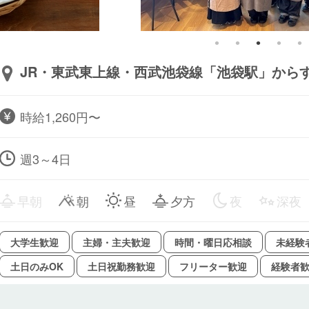
JR・東武東上線・西武池袋線「池袋駅」から
時給1,260円〜
週3～4日
早朝
朝
昼
夕方
夜
深夜
大学生歓迎
主婦・主夫歓迎
時間・曜日応相談
未経験
土日のみOK
土日祝勤務歓迎
フリーター歓迎
経験者