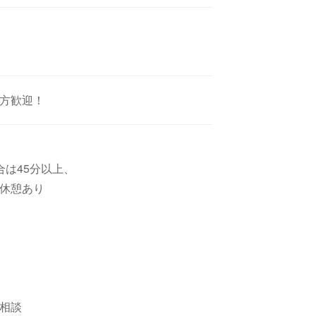
る方歓迎！
合は45分以上、
休憩あり
応相談