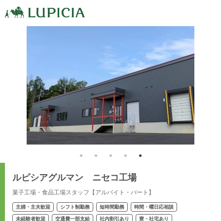
ルピシアグルマン ニセコ工場
菓子工場・食品工場スタッフ【アルバイト・パート】
主婦・主夫歓迎
シフト制勤務
短時間勤務
時間・曜日応相談
未経験者歓迎
交通費一部支給
社内割引あり
寮・社宅あり