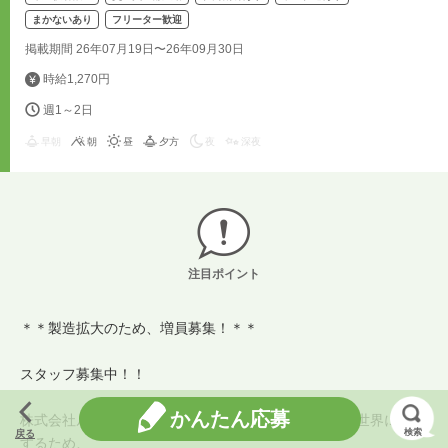
まかないあり
フリーター歓迎
掲載期間 26年07月19日〜26年09月30日
時給1,270円
週1～2日
早朝
朝
昼
夕方
夜
深夜
注目ポイント
＊＊製造拡大のため、増員募集！＊＊
スタッフ募集中！！
かんたん応募
株式会社ルピシアグルマンでは、「豊かな食文化」を世界に発信
検索
戻る
するため、