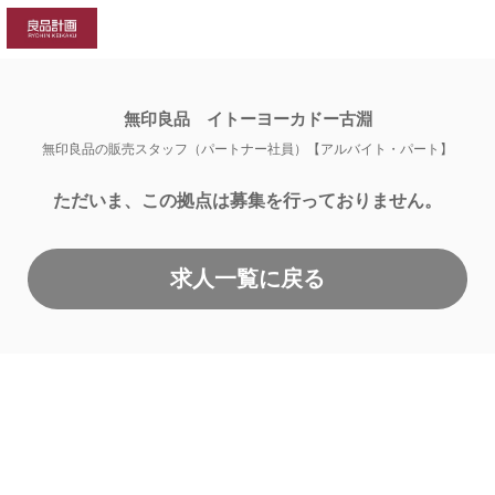
gtag('config', 'AW-11029428365'); gtag('config',
'AW-11029428365');
無印良品 イトーヨーカドー古淵
無印良品の販売スタッフ（パートナー社員）【アルバイト・パート】
ただいま、この拠点は募集を行っておりません。
求人一覧に戻る