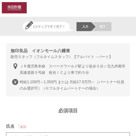
gtag('config', 'AW-11029428365'); gtag('config',
'AW-11029428365');
1ステップですぐ完了！
入力
完了
無印良品 イオンモール八幡東
販売スタッフ（フルタイムスタッフ）【アルバイト・パート】
ＪＲ鹿児島本線 スペースワールド駅より徒歩５分／北九州都市
高速道路５号線 枝光ＩＣより車で約５分
時給1,100円～1,350円 または 月給17.9万円～（パートナー社員
のみ選択可）（※フルタイムパートナーの場合）
必須項目
氏名
必須