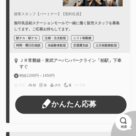
接客スタッフ【パートナー】【契約社員】
無印良品柏ステーションモールで一緒に働く販売スタッフを募集
してます。ご応募お待ちしてます。
駅チカ・駅ナカ
主婦・主夫歓迎
シフト制勤務
時間・曜日応相談
未経験者歓迎
交通費支給
土日祝勤務歓迎
ＪＲ常磐線・東武アーバンパークライン「柏駅」下車
すぐ
時給1200円～1450円
早朝
朝
昼
夕方
夜
深夜
かんたん応募
検索