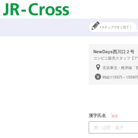
1ステップですぐ完了！
NewDays西川口２号
コンビニ販売スタッフ【ア
京浜東北・根岸線「
時給1155円～1559
漢字氏名
必須