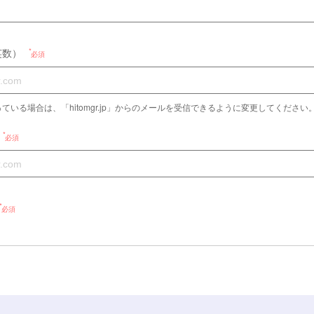
英数）
必須
ている場合は、「hitomgr.jp」からのメールを受信できるように変更してください
必須
必須