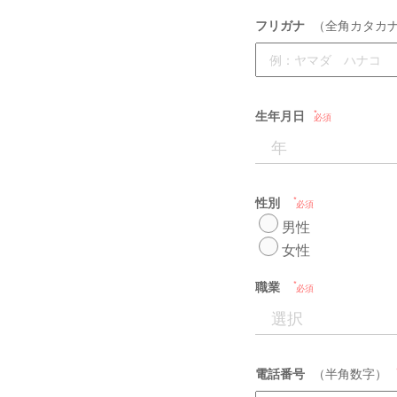
フリガナ
（全角カタカ
生年月日
必須
性別
必須
男性
女性
職業
必須
電話番号
（半角数字）