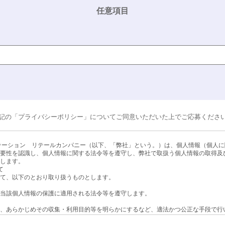
任意項目
記の「プライバシーポリシー」についてご同意いただいた上でご応募くださ
テーション リテールカンパニー（以下、「弊社」という。）は、個人情報（個人
要性を認識し、個人情報に関する法令等を遵守し、弊社で取扱う個人情報の取得及
します。
て
て、以下のとおり取り扱うものとします。
当該個人情報の保護に適用される法令等を遵守します。
、あらかじめその収集・利用目的等を明らかにするなど、適法かつ公正な手段で行
取得の際に示した利用目的もしくは合理的な関連性の範囲内で利用します。また、