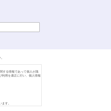
い。
に関する情報であって個人が識
び利用を適正に行い、個人情報
います。
弊社が保有する個人情報の取扱