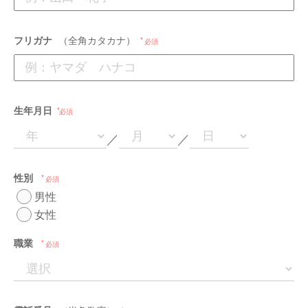
フリガナ
（全角カタカナ）
必須
生年月日
必須
／
／
性別
必須
男性
女性
職業
必須