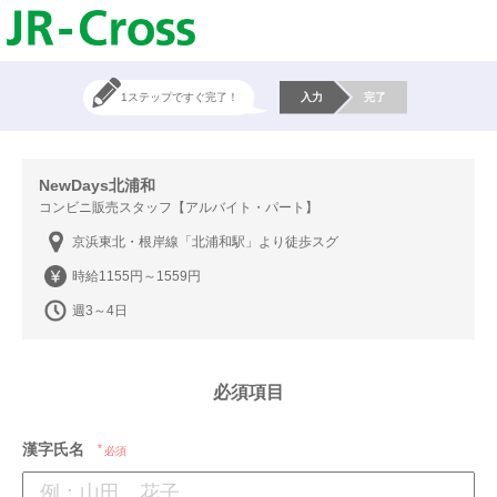
1ステップですぐ完了！
入力
完了
NewDays北浦和
コンビニ販売スタッフ【アルバイト・パート】
京浜東北・根岸線「北浦和駅」より徒歩スグ
時給1155円～1559円
週3～4日
必須項目
漢字氏名
必須