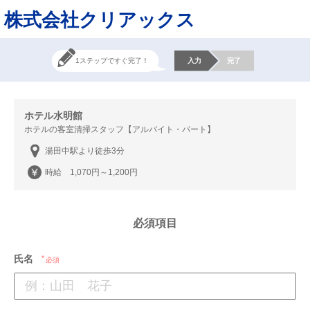
株式会社クリアックス
1ステップですぐ完了！
入力
完了
ホテル水明館
ホテルの客室清掃スタッフ【アルバイト・パート】
湯田中駅より徒歩3分
時給 1,070円～1,200円
必須項目
氏名
必須