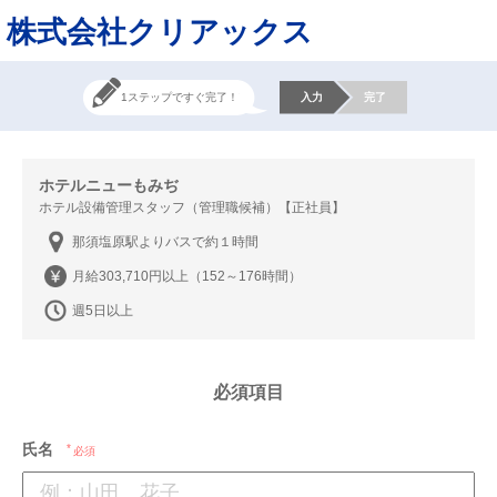
株式会社クリアックス
1ステップですぐ完了！
入力
完了
ホテルニューもみぢ
ホテル設備管理スタッフ（管理職候補）【正社員】
那須塩原駅よりバスで約１時間
月給303,710円以上（152～176時間）
週5日以上
必須項目
氏名
必須