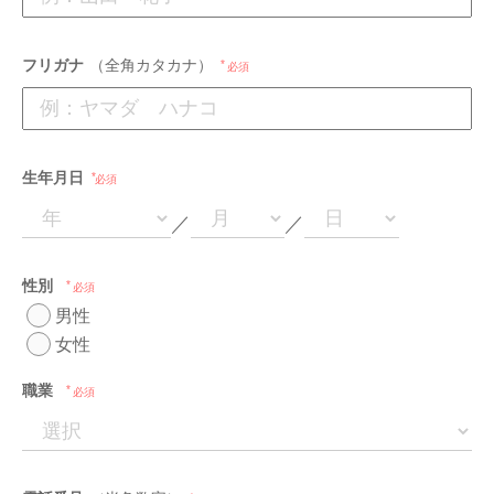
フリガナ
（全角カタカナ）
必須
生年月日
必須
／
／
性別
必須
男性
女性
職業
必須