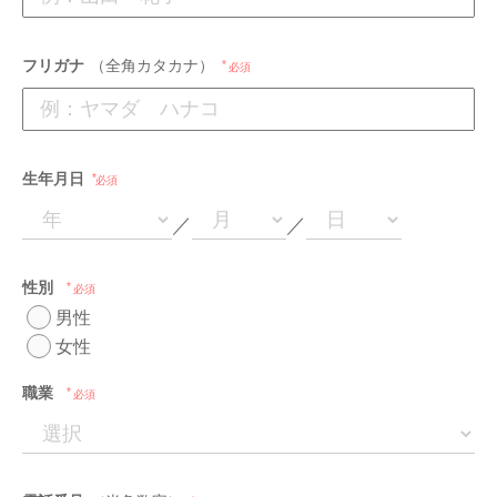
フリガナ
（全角カタカナ）
必須
生年月日
必須
／
／
性別
必須
男性
女性
職業
必須