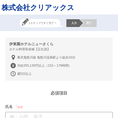
株式会社クリアックス
1ステップですぐ完了！
入力
完了
伊東園ホテルニューさくら
ホテル料理長候補【正社員】
東武鬼怒川線 鬼怒川温泉駅より徒歩10分
月給355,130円以上（152～176時間）
週5日以上
必須項目
氏名
必須