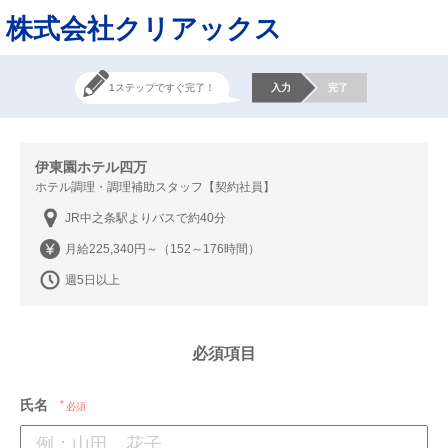
株式会社クリアックス
1ステップですぐ完了！
入力
完了
伊東園ホテル四万
ホテル調理・調理補助スタッフ【契約社員】
JR中之条駅よりバスで約40分
月給225,340円～（152～176時間）
週5日以上
必須項目
氏名
必須