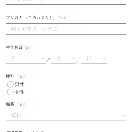
フリガナ
（全角カタカナ）
必須
生年月日
必須
／
／
性別
必須
男性
女性
職業
必須