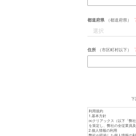
都道府県
（都道府県）
住所
（市区町村以下）
下
利用規約
1.基本方針
㈱クリアックス（以下「弊社
を策定し、弊社の全従業員及
2.個人情報の利用
弊社が収拾した個人情報の利