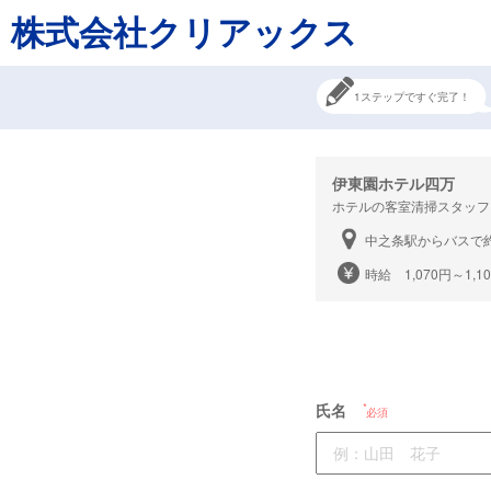
株式会社クリアックス
1ステップですぐ完了！
伊東園ホテル四万
ホテルの客室清掃スタッフ
中之条駅からバスで約
時給 1,070円～1,1
氏名
必須