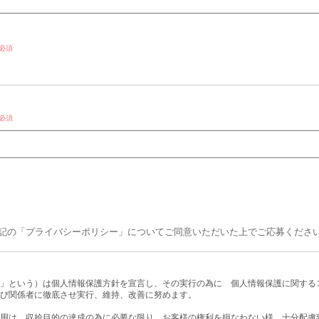
必須
必須
記の「プライバシーポリシー」についてご同意いただいた上でご応募くださ
」という）は個人情報保護方針を宣言し、その実行の為に 個人情報保護に関する
び関係者に徹底させ実行、維持、改善に努めます。
用は、収拾目的の達成の為に必要な限り、お客様の権利を損なわない様、十分配慮