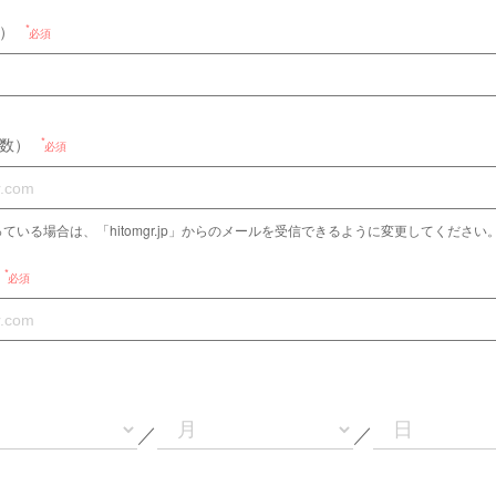
）
必須
数）
必須
ている場合は、「hitomgr.jp」からのメールを受信できるように変更してください
必須
／
／