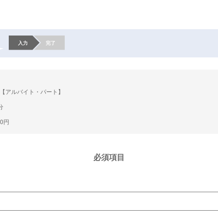
入力
完了
【アルバイト・パート】
分
00円
必須項目