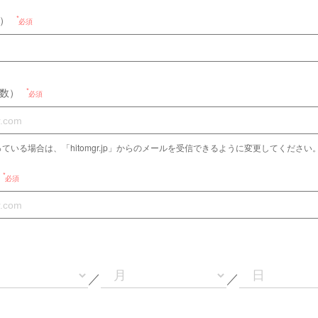
）
必須
数）
必須
ている場合は、「hitomgr.jp」からのメールを受信できるように変更してください
必須
／
／