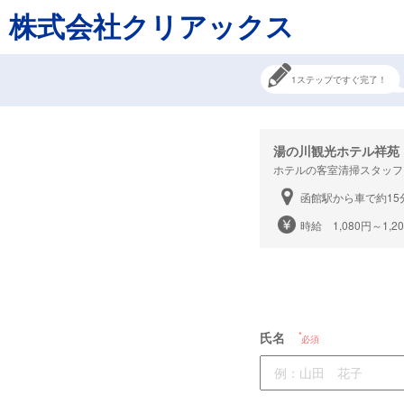
株式会社クリアックス
1ステップですぐ完了！
湯の川観光ホテル祥苑
ホテルの客室清掃スタッフ
函館駅から車で約15
時給 1,080円～1,2
氏名
必須