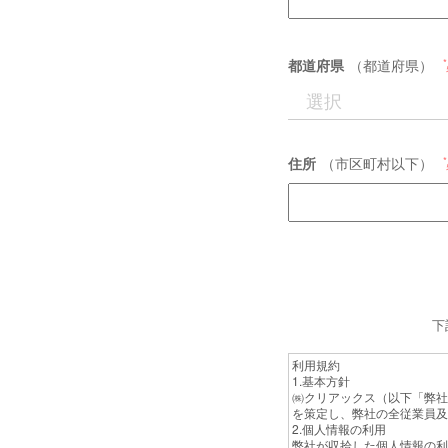
都道府県
（都道府県）
住所
（市区町村以下）
下
利用規約
1.基本方針
㈱クリアックス（以下「弊社
を策定し、弊社の全従業員及
2.個人情報の利用
弊社が収拾した個人情報の利