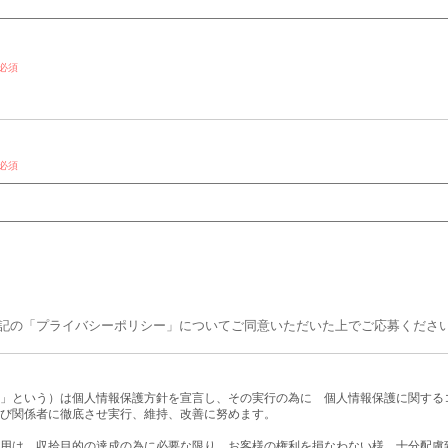
必須
必須
記の「プライバシーポリシー」についてご同意いただいた上でご応募くださ
」という）は個人情報保護方針を宣言し、その実行の為に 個人情報保護に関する
び関係者に徹底させ実行、維持、改善に努めます。
用は、収拾目的の達成の為に必要な限り、お客様の権利を損なわない様、十分配慮