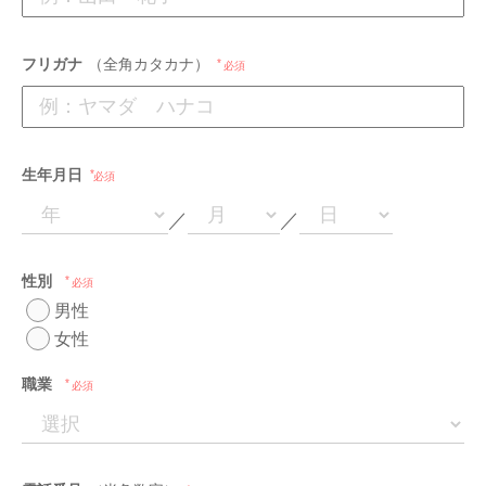
フリガナ
（全角カタカナ）
必須
生年月日
必須
／
／
性別
必須
男性
女性
職業
必須