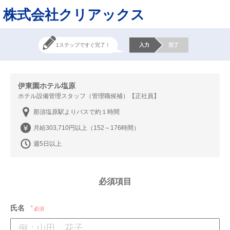
株式会社クリアックス
1ステップですぐ完了！
入力
完了
伊東園ホテル塩原
ホテル設備管理スタッフ（管理職候補）【正社員】
那須塩原駅よりバスで約１時間
月給303,710円以上（152～176時間）
週5日以上
必須項目
氏名
必須