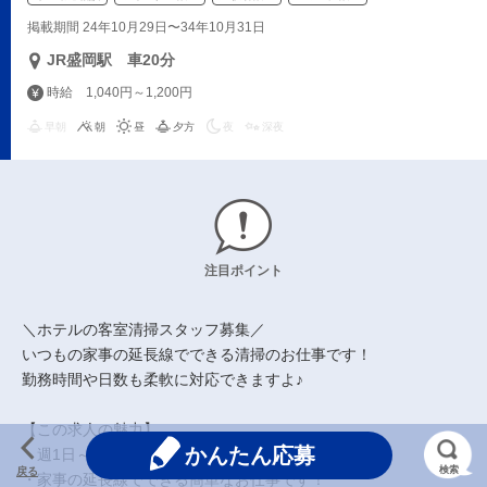
掲載期間 24年10月29日〜34年10月31日
JR盛岡駅 車20分
時給 1,040円～1,200円
早朝
朝
昼
夕方
夜
深夜
注目ポイント
＼ホテルの客室清掃スタッフ募集／
いつもの家事の延長線でできる清掃のお仕事です！
勤務時間や日数も柔軟に対応できますよ♪
【この求人の魅力】
かんたん応募
・週1日～OK！スキマ時間で働けます！
検索
戻る
・家事の延長線でできる簡単なお仕事です！