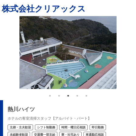
株式会社クリアックス
熱川ハイツ
ホテルの客室清掃スタッフ【アルバイト・パート】
主婦・主夫歓迎
シフト制勤務
時間・曜日応相談
即日勤務
未経験者歓迎
交通費一部支給
寮・社宅あり
車通勤応相談