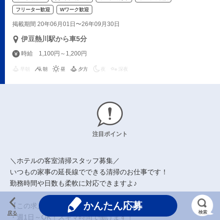
フリーター歓迎
Wワーク歓迎
掲載期間 20年06月01日〜26年09月30日
伊豆熱川駅から車5分
時給 1,100円～1,200円
早朝
朝
昼
夕方
夜
深夜
注目ポイント
＼ホテルの客室清掃スタッフ募集／
いつもの家事の延長線でできる清掃のお仕事です！
勤務時間や日数も柔軟に対応できますよ♪
かんたん応募
【この求人の魅力】
検索
戻る
・週1日～OK！スキマ時間で働けます！