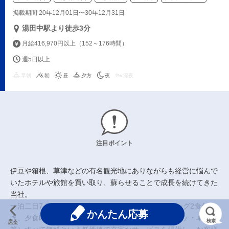
掲載期間 20年12月01日〜30年12月31日
湯田中駅より徒歩3分
月給416,970円以上（152～176時間）
週5日以上
早朝
朝
昼
夕方
夜
深夜
注目ポイント
伊豆や箱根、草津などの有名観光地にありながらも経営に悩んで
いたホテルや旅館を買い取り、蘇らせることで成長を続けてきた
当社。
一泊二日7,800円～（税込み8,580円～）で、バイキング2食付
かんたん応募
き、夕食時アルコール飲み放題、館内の施設（カラオケ・卓球
検索
戻る