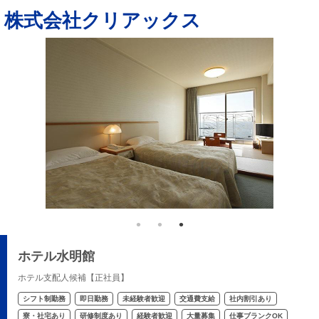
株式会社クリアックス
ホテル水明館
ホテル支配人候補【正社員】
シフト制勤務
即日勤務
未経験者歓迎
交通費支給
社内割引あり
寮・社宅あり
研修制度あり
経験者歓迎
大量募集
仕事ブランクOK