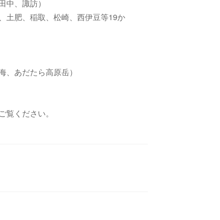
田中、諏訪）
、土肥、稲取、松崎、西伊豆等19か
海、あだたら高原岳）
をご覧ください。