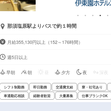
那須塩原駅よりバスで約１時間
月給355,130円以上（152～176時間）
週5日以上
早朝
朝
昼
夕方
夜
深夜
シフト制勤務
即日勤務
交通費支給
寮・社宅あり
車通勤応相談
経験者歓迎
大量募集
仕事ブランクOK