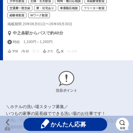
大学生歓迎
主婦・主夫歓迎
時間・曜日応相談
未経験者歓迎
交通費一部支給
寮・社宅あり
車通勤応相談
フリーター歓迎
経験者歓迎
Wワーク歓迎
掲載期間 20年06月01日〜26年09月30日
中之条駅からバスで約40分
時給 1,100円～1,200円
早朝
朝
昼
夕方
夜
深夜
注目ポイント
＼ホテルの洗い場スタッフ募集／
いつもの家事の延長線でできる洗い場のお仕事です！
手洗いではなく食洗器を使用するので、手荒れの心配もなし！
かんたん応募
勤務時間や日数も柔軟に対応できますよ♪
検索
戻る