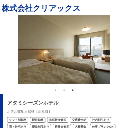
株式会社クリアックス
アタミシーズンホテル
ホテル支配人候補【正社員】
シフト制勤務
即日勤務
未経験者歓迎
交通費支給
社内割引あり
寮・社宅あり
研修制度あり
経験者歓迎
大量募集
仕事ブランクOK