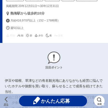
掲載期間 20年12月01日〜30年12月31日
熱海駅から徒歩約10分
月給416,970円以上（152～176時間）
週5日以上
早朝
朝
昼
夕方
夜
深夜
注目ポイント
伊豆や箱根、草津などの有名観光地にありながらも経営に悩んで
いたホテルや旅館を買い取り、蘇らせることで成長を続けてきた
当社。
一泊二日7,800円～（税込み8,580円～）で、バイキング2食付
かんたん応募
き、夕食時アルコール飲み放題、館内の施設（カラオケ・卓球
検索
戻る