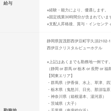
給与
※経験・能力により、優遇します。
※固定残業30時間分が含まれていま
※支配人昇格後、賞与・インセンティブ
静岡県賀茂郡西伊豆町宇久須2102-1
西伊豆クリスタルビューホテル
※上記はあくまでも勤務地一例です
（静岡 or 群馬 or 栃木 or 長野
【関東エリア】
・群馬県（伊香保、水上、草津、四
・栃木県（鬼怒川、日光、那須塩原
・神奈川県（箱根湯本、湯河原）
・茨城県（大子）
勤務地
・千葉県（南房総白浜）