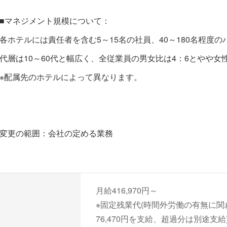
■マネジメント規模について：
各ホテルには責任者を含む5～15名の社員、40～180名程度
代層は10～60代と幅広く、全従業員の男女比は4：6とやや
※配属先のホテルによって異なります。
変更の範囲：会社の定める業務
月給416,970円～
※固定残業代(時間外労働の有無に関
76,470円を支給、超過分は別途支給