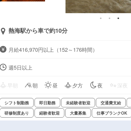
熱海駅から車で約10分
月給416,970円以上（152～176時間）
週5日以上
早朝
朝
昼
夕方
夜
深夜
シフト制勤務
即日勤務
未経験者歓迎
交通費支給
研修制度あり
経験者歓迎
大量募集
仕事ブランクOK