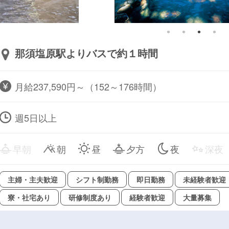
那須塩原駅よりバスで約１時間
月給237,590円～（152～176時間）
週5日以上
早朝
朝
昼
夕方
夜
深夜
主婦・主夫歓迎
シフト制勤務
即日勤務
未経験者歓迎
寮・社宅あり
研修制度あり
経験者歓迎
大量募集