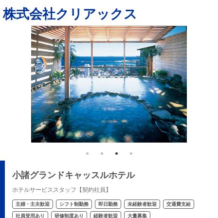
株式会社クリアックス
小諸グランドキャッスルホテル
ホテルサービススタッフ【契約社員】
主婦・主夫歓迎
シフト制勤務
即日勤務
未経験者歓迎
交通費支給
社員登用あり
研修制度あり
経験者歓迎
大量募集