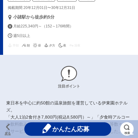
掲載期間 20年12月01日〜30年12月31日
小諸駅から徒歩約5分
月給225,340円～（152～176時間）
週5日以上
早朝
朝
昼
夕方
夜
深夜
注目ポイント
東日本を中心に約50館の温泉旅館を運営している伊東園ホテル
ズ。
「大人1泊2食付き7,800円(税込8,580円）～」「夕食時アルコー
ル飲料飲み放題」「館内のカラオケや麻雀等が無料」等数々の独
かんたん応募
自サービスで観光ホテル業界の常識を塗り替えてきました。
検索
戻る