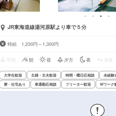
JR東海道線湯河原駅より車で５分
時給 1,230円～1,300円
早朝
朝
昼
夕方
夜
深夜
大学生歓迎
主婦・主夫歓迎
時間・曜日応相談
未経験
寮・社宅あり
車通勤応相談
フリーター歓迎
Wワーク