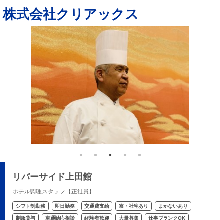
株式会社クリアックス
リバーサイド上田館
ホテル調理スタッフ【正社員】
シフト制勤務
即日勤務
交通費支給
寮・社宅あり
まかないあり
制服貸与
車通勤応相談
経験者歓迎
大量募集
仕事ブランクOK