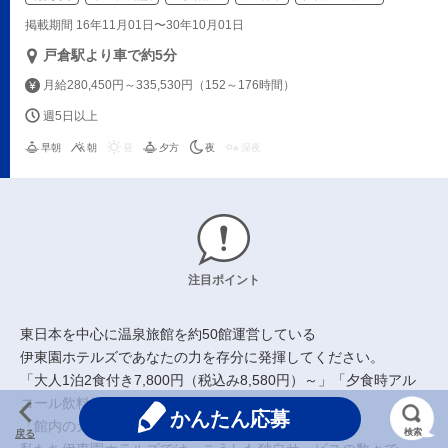
掲載期間 16年11月01日〜30年10月01日
戸倉駅より車で約5分
月給280,450円～335,530円（152～176時間）
週5日以上
早朝
朝
昼
夕方
夜
深夜
注目ポイント
東日本を中心に温泉旅館を約50館運営している
伊東園ホテルズであなたの力を存分に発揮してください。
「大人1泊2食付き7,800円（税込み8,580円）～」「夕食時アル
コール飲料飲み放題」
かんたん応募
「館内のカラオケや麻雀等の施設が全部無料」等
検索
戻る