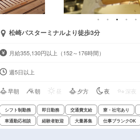
松崎バスターミナルより徒歩3分
月給355,130円以上（152～176時間）
週5日以上
早朝
朝
昼
夕方
夜
深夜
シフト制勤務
即日勤務
交通費支給
寮・社宅あり
車通勤応相談
経験者歓迎
大量募集
仕事ブランクOK