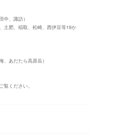
田中、諏訪）
、土肥、稲取、松崎、西伊豆等19か
海、あだたら高原岳）
をご覧ください。