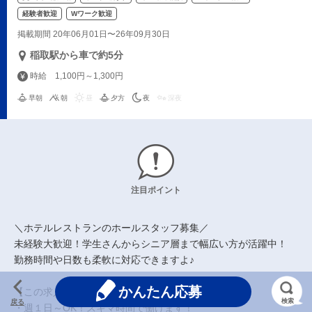
経験者歓迎
Wワーク歓迎
掲載期間 20年06月01日〜26年09月30日
稲取駅から車で約5分
時給 1,100円～1,300円
早朝
朝
昼
夕方
夜
深夜
注目ポイント
＼ホテルレストランのホールスタッフ募集／
未経験大歓迎！学生さんからシニア層まで幅広い方が活躍中！
勤務時間や日数も柔軟に対応できますよ♪
かんたん応募
【この求人の魅力】
検索
戻る
・週１日～OK！スキマ時間で働けます！