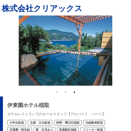
株式会社クリアックス
伊東園ホテル稲取
ホテルレストランでのホールスタッフ【アルバイト・パート】
大学生歓迎
主婦・主夫歓迎
時間・曜日応相談
未経験者歓迎
交通費一部支給
寮・社宅あり
車通勤応相談
フリーター歓迎