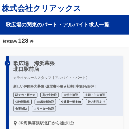
株式会社クリアックス
歌広場の関東のパート・アルバイト求人一覧
128
検索結果
件
歌広場 海浜幕張
北口駅前店
カラオケルームスタッフ【アルバイト・パート】
新しい仲間を大募集♪履歴書不要★社割 [半額]も好評！
駅チカ・駅ナカ
高校生歓迎
大学生歓迎
主婦・主夫歓迎
短時間勤務
未経験者歓迎
交通費一部支給
社内割引あり
食事補助
フリーター歓迎
JR海浜幕張駅北口から徒歩1分