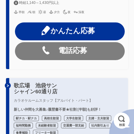
時給1,140～1,430円以上
早朝
朝
昼
夕方
夜
深夜
かんたん応募
電話応募
歌広場 池袋サン
シャイン60通り店
カラオケルームスタッフ【アルバイト・パート】
新しい仲間を大募集♪履歴書不要★社割 [半額]も好評！
駅チカ・駅ナカ
高校生歓迎
大学生歓迎
主婦・主夫歓迎
検索
短時間勤務
未経験者歓迎
交通費一部支給
社内割引あり
食事補助
フリーター歓迎