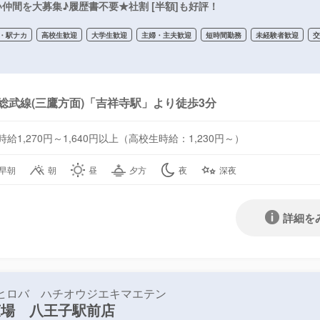
仲間を大募集♪履歴書不要★社割 [半額]も好評！
・駅ナカ
高校生歓迎
大学生歓迎
主婦・主夫歓迎
短時間勤務
未経験者歓迎
総武線(三鷹方面)「吉祥寺駅」より徒歩3分
時給1,270円～1,640円以上（高校生時給：1,230円～）
早朝
朝
昼
夕方
夜
深夜
詳細を
ヒロバ ハチオウジエキマエテン
広場 八王子駅前店