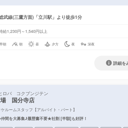
総武線(三鷹方面)「立川駅」より徒歩1分
時給1,230円～1,540円以上
早朝
朝
昼
夕方
夜
深夜
詳細を
ヒロバ コクブンジテン
広場 国分寺店
オケルームスタッフ【アルバイト・パート】
仲間を大募集♪履歴書不要★社割 [半額]も好評！