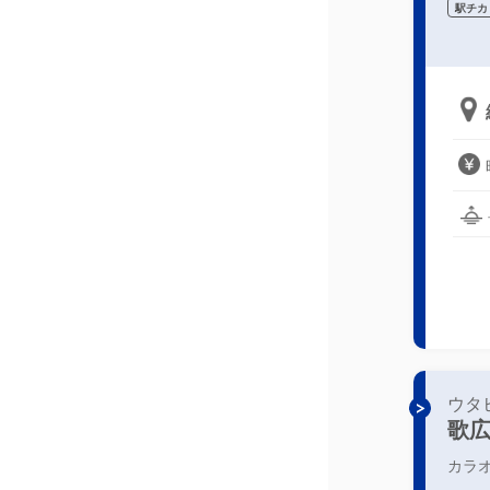
駅チカ
ウタ
歌
カラ