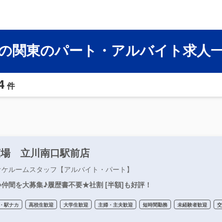
の関東のパート・アルバイト求人
4
件
広場 立川南口駅前店
オケルームスタッフ【アルバイト・パート】
仲間を大募集♪履歴書不要★社割 [半額]も好評！
・駅ナカ
高校生歓迎
大学生歓迎
主婦・主夫歓迎
短時間勤務
未経験者歓迎