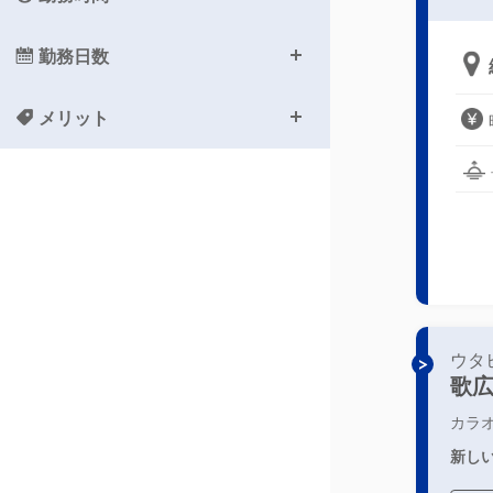
勤務日数
メリット
ウタ
歌
カラ
新しい