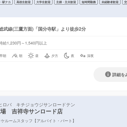
・駅ナカ
高校生歓迎
大学生歓迎
主婦・主夫歓迎
短時間勤務
未経験者歓迎
総武線(三鷹方面)「国分寺駅」より徒歩2分
時給1,230円～1,540円以上
早朝
朝
昼
夕方
夜
深夜
詳細を
ヒロバ キチジョウジサンロードテン
広場 吉祥寺サンロード店
オケルームスタッフ【アルバイト・パート】