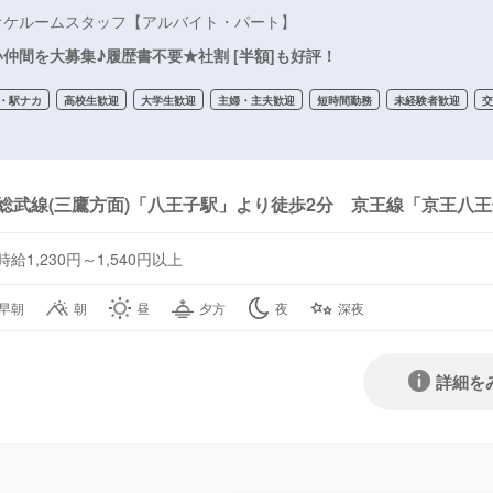
オケルームスタッフ【アルバイト・パート】
仲間を大募集♪履歴書不要★社割 [半額]も好評！
・駅ナカ
高校生歓迎
大学生歓迎
主婦・主夫歓迎
短時間勤務
未経験者歓迎
総武線(三鷹方面)「八王子駅」より徒歩2分 京王線「京王八
時給1,230円～1,540円以上
早朝
朝
昼
夕方
夜
深夜
詳細を