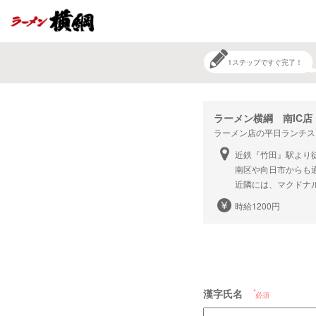
1ステップですぐ完了！
ラーメン横綱 南IC店
ラーメン店の平日ランチス
近鉄『竹田』駅より徒
南区や向日市からも
近隣には、マクドナ
時給1200円
漢字氏名
必須