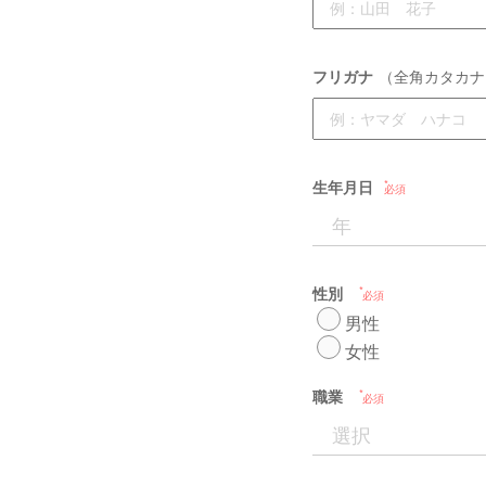
フリガナ
（全角カタカナ
生年月日
必須
性別
必須
男性
女性
職業
必須