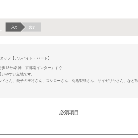
入力
完了
タッフ【アルバイト・パート】
歩18分/名神「京都南インター」すぐ
通いやすい立地です。
ルドさん、餃子の王将さん、スシローさん、丸亀製麺さん、サイゼリヤさん、など
必須項目