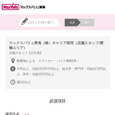
1ステップですぐ完了！
入力
完了
マックスバリュ東海（株）キャリア採用（店舗スタッフ/豊
橋エリア）
店舗スタッフ【正社員】
勤務地による ※マイカー・バイク通勤OK！
大卒以上：月給25万5千円以上、短大卒・専門卒：月給22万円以
上、高卒：月給20万円以上
週5日以上
必須項目
漢字氏名
必須