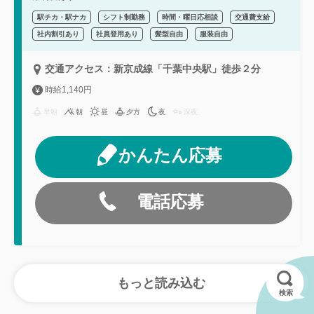
駅チカ・駅ナカ
シフト制勤務
時間・曜日応相談
交通費支給
社内割引あり
社員登用あり
髪型自由
服装自由
交通アクセス：新京成線「千葉中央駅」徒歩２分
時給1,140円
早朝
朝
昼
夕方
夜
深夜
かんたん応募
電話応募
検索