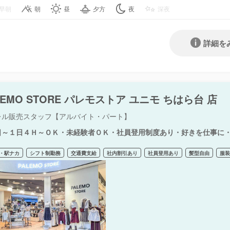
早朝
朝
昼
夕方
夜
深夜
詳細を
LEMO STORE パレモストア ユニモ ちはら台 店
レル販売スタッフ【アルバイト・パート】
日～１日４Ｈ～ＯＫ・未経験者ＯＫ・社員登用制度あり・好きを仕事に
・駅ナカ
シフト制勤務
交通費支給
社内割引あり
社員登用あり
髪型自由
服