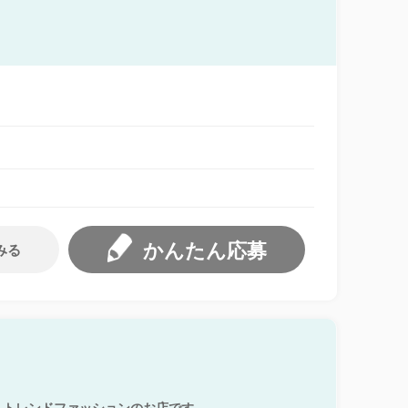
かんたん応募
みる
・トレンドファッションのお店です