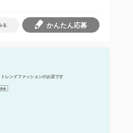
かんたん応募
みる
・トレンドファッションのお店です
装自由