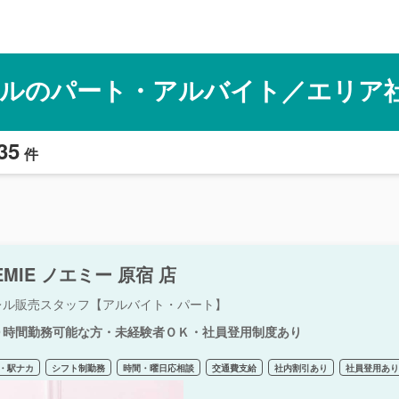
ルのパート・アルバイト／エリア
35
件
EMIE ノエミー 原宿 店
レル販売スタッフ【アルバイト・パート】
０時間勤務可能な方・未経験者ＯＫ・社員登用制度あり
・駅ナカ
シフト制勤務
時間・曜日応相談
交通費支給
社内割引あり
社員登用あ