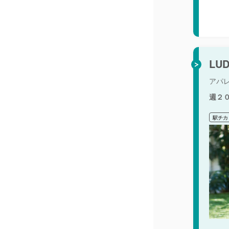
LU
アパ
週２
駅チカ