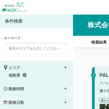
条件検索
株式会
キーワード
検索結果
エリア
PA
福島県
アパ
勤務時間
週２
駅チカ
勤務日数