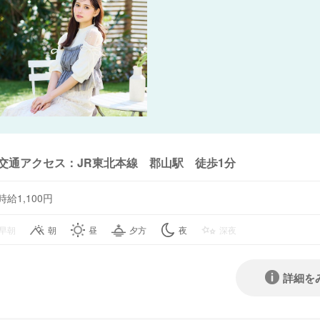
交通アクセス：JR東北本線 郡山駅 徒歩1分
時給1,100円
早朝
朝
昼
夕方
夜
深夜
詳細を