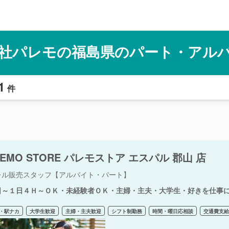
社パレモの福島県のパート・アル
1
件
LEMO STORE パレモストア エスパル 郡山 店
レル販売スタッフ【アルバイト・パート】
日～１日４Ｈ～ＯＫ・未経験者ＯＫ・主婦・主夫・大学生・好きを仕事
・駅ナカ
大学生歓迎
主婦・主夫歓迎
シフト制勤務
時間・曜日応相談
交通費支