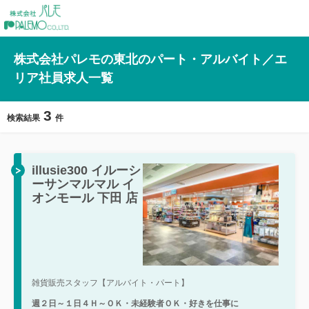
株式会社パレモの東北のパート・アルバイト／エ
リア社員求人一覧
3
検索結果
件
illusie300 イルーシ
ーサンマルマル イ
オンモール 下田 店
雑貨販売スタッフ【アルバイト・パート】
週２日～１日４Ｈ～ＯＫ・未経験者ＯＫ・好きを仕事に