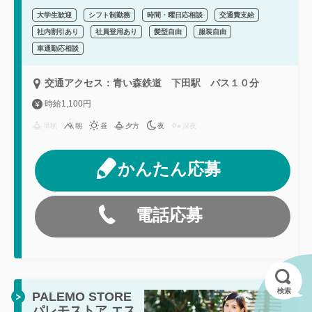
大学生歓迎
シフト制勤務
時間・曜日応相談
交通費支給
社内割引あり
社員登用あり
髪型自由
服装自由
車通勤応相談
交通アクセス：青い森鉄道 下田駅 バス１０分
時給1,100円
早朝
朝
昼
夕方
夜
深夜
かんたん応募
電話応募
検索
PALEMO STORE
パレモストア エス