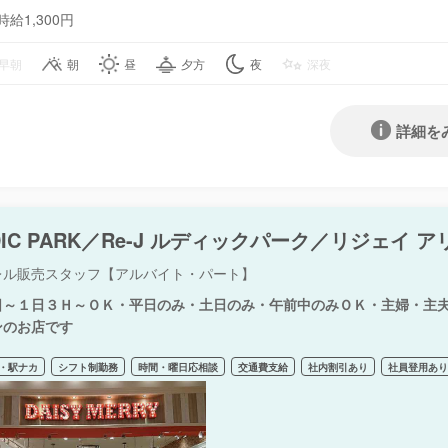
時給1,300円
早朝
朝
昼
夕方
夜
深夜
詳細を
DIC PARK／Re-J ルディックパーク／リジェイ ア
レル販売スタッフ【アルバイト・パート】
日～１日３Ｈ～ＯＫ・平日のみ・土日のみ・午前中のみＯＫ・主婦・主
ンのお店です
・駅ナカ
シフト制勤務
時間・曜日応相談
交通費支給
社内割引あり
社員登用あ