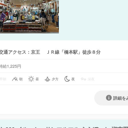
交通アクセス：京王 ＪＲ線「橋本駅」徒歩８分
時給1,225円
早朝
朝
昼
夕方
夜
深夜
詳細を