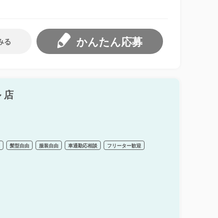
かんたん応募
みる
 店
り
髪型自由
服装自由
車通勤応相談
フリーター歓迎