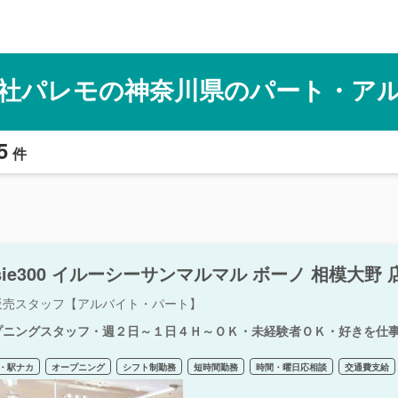
社パレモの神奈川県のパート・ア
5
件
lusie300 イルーシーサンマルマル ボーノ 相模大野 
販売スタッフ【アルバイト・パート】
プニングスタッフ・週２日～１日４Ｈ～ＯＫ・未経験者ＯＫ・好きを仕
・駅ナカ
オープニング
シフト制勤務
短時間勤務
時間・曜日応相談
交通費支給