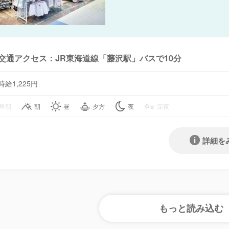
交通アクセス：JR東海道線「藤沢駅」バスで10分
時給1,225円
早朝
朝
昼
夕方
夜
深夜
詳細を