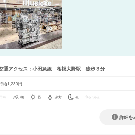
交通アクセス：小田急線 相模大野駅 徒歩３分
時給1,230円
早朝
朝
昼
夕方
夜
深夜
詳細を