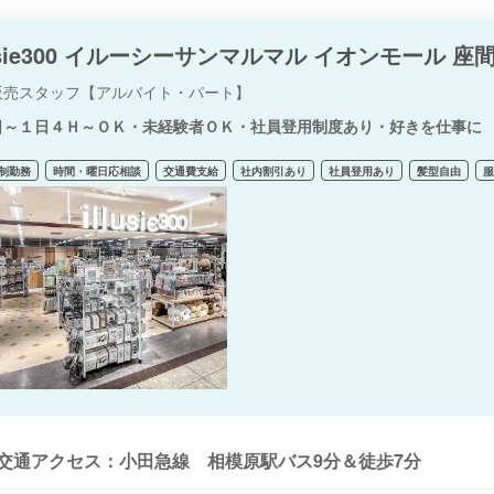
lusie300 イルーシーサンマルマル イオンモール 座間
販売スタッフ【アルバイト・パート】
日～１日４Ｈ～ＯＫ・未経験者ＯＫ・社員登用制度あり・好きを仕事に
制勤務
時間・曜日応相談
交通費支給
社内割引あり
社員登用あり
髪型自由
交通アクセス：小田急線 相模原駅バス9分＆徒歩7分