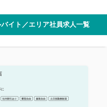
ルバイト／エリア社員求人一覧
店
事に
社内割引あり
髪型自由
服装自由
土日祝勤務歓迎