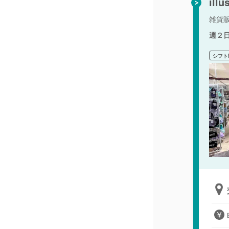
il
雑貨
週２
シフト