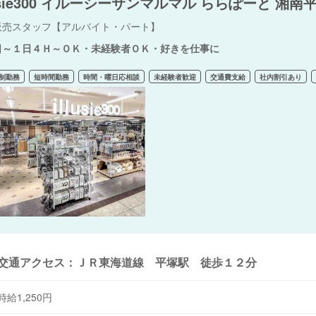
lusie300 イルーシーサンマルマル ららぽーと 湘南
販売スタッフ【アルバイト・パート】
日～１日４Ｈ～ＯＫ・未経験者ＯＫ・好きを仕事に
制勤務
短時間勤務
時間・曜日応相談
未経験者歓迎
交通費支給
社内割引あり
交通アクセス：ＪＲ東海道線 平塚駅 徒歩１２分
時給1,250円