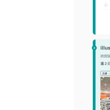
il
雑貨
週２
主婦・