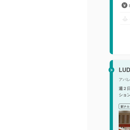
LU
アパ
週２
ショ
駅チカ