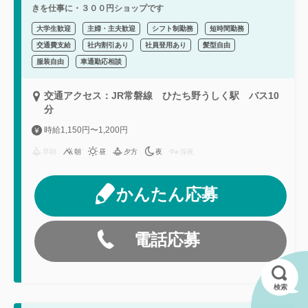
きを仕事に・３００円ショップです
大学生歓迎
主婦・主夫歓迎
シフト制勤務
短時間勤務
交通費支給
社内割引あり
社員登用あり
髪型自由
服装自由
車通勤応相談
交通アクセス：JR常磐線 ひたち野うしく駅 バス10
分
時給1,150円〜1,200円
早朝
朝
昼
夕方
夜
深夜
かんたん応募
電話応募
検索