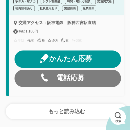
駅チカ・駅ナカ
シフト制勤務
時間・曜日応相談
交通費支給
社内割引あり
社員登用あり
髪型自由
服装自由
交通アクセス：阪神電鉄 阪神西宮駅直結
時給1,180円
早朝
朝
昼
夕方
夜
深夜
かんたん応募
電話応募
検索