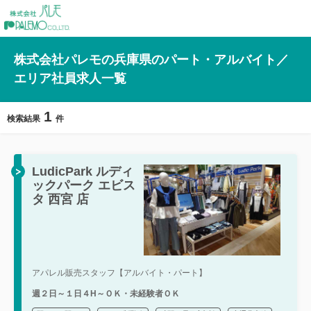
株式会社パレモの兵庫県のパート・アルバイト／
エリア社員求人一覧
1
検索結果
件
LudicPark ルディ
ックパーク エビス
タ 西宮 店
アパレル販売スタッフ【アルバイト・パート】
週２日～１日４H～ＯＫ・未経験者ＯＫ