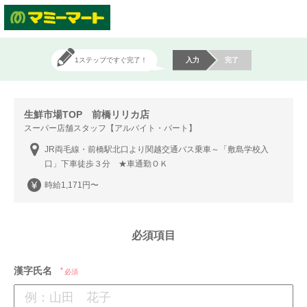
1ステップですぐ完了！
入力
完了
生鮮市場TOP 前橋リリカ店
スーパー店舗スタッフ【アルバイト・パート】
JR両毛線・前橋駅北口より関越交通バス乗車～「敷島学校入
口」下車徒歩３分 ★車通勤ＯＫ
時給1,171円〜
必須項目
漢字氏名
必須