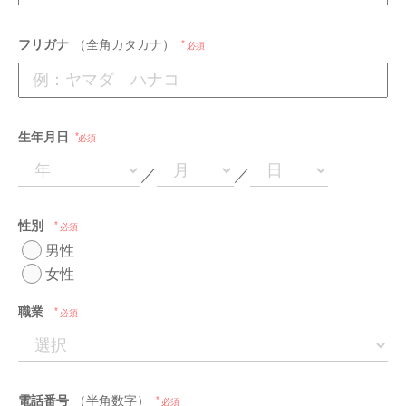
フリガナ
（全角カタカナ）
必須
生年月日
必須
／
／
性別
必須
男性
女性
職業
必須
電話番号
（半角数字）
必須