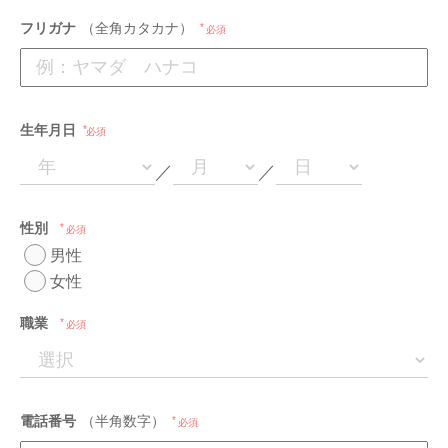
フリガナ
（全角カタカナ）
必須
生年月日
必須
／
／
性別
必須
男性
女性
職業
必須
電話番号
（半角数字）
必須