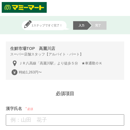
1ステップですぐ完了！
入力
完了
生鮮市場TOP 高麗川店
スーパー店舗スタッフ【アルバイト・パート】
ＪＲ八高線「高麗川駅」より徒歩５分 ★車通勤ＯＫ
時給1,263円〜
必須項目
漢字氏名
必須